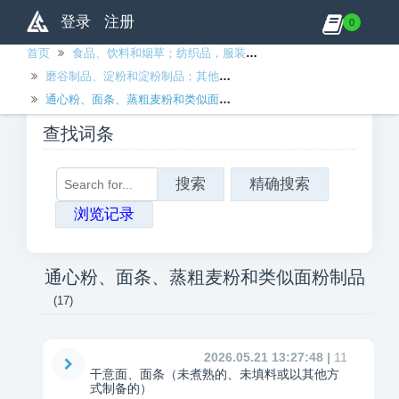
登录
注册
0
首页
食品、饮料和烟草；纺织品，服装和皮革制品
磨谷制品、淀粉和淀粉制品；其他食品
通心粉、面条、蒸粗麦粉和类似面粉制品
查找词条
搜索
精确搜索
浏览记录
通心粉、面条、蒸粗麦粉和类似面粉制品
(17)
2026.05.21 13:27:48 |
11
干意面、面条（未煮熟的、未填料或以其他方
式制备的）