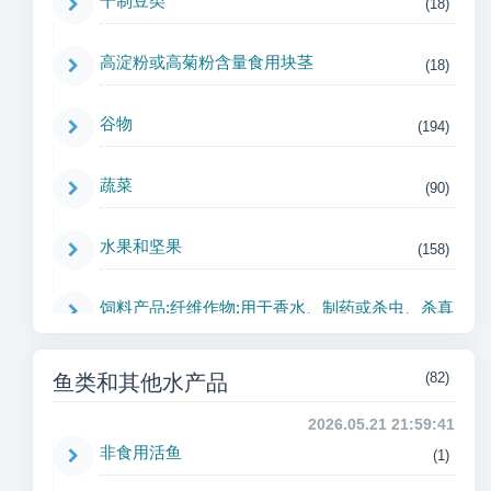
干制豆类
(18)
高淀粉或高菊粉含量食用块茎
(18)
谷物
(194)
蔬菜
(90)
水果和坚果
(158)
饲料产品;纤维作物;用于香水、制药或杀虫、杀真
菌或类似用途的植物;甜菜、草料植物及花卉种子;
天然橡胶;活的植物，切花和花蕾;未加工的烟草;
(82)
鱼类和其他水产品
其他蔬菜原料
(32)
2026.05.21 21:59:41
非食用活鱼
(1)
香辛料作物
(31)