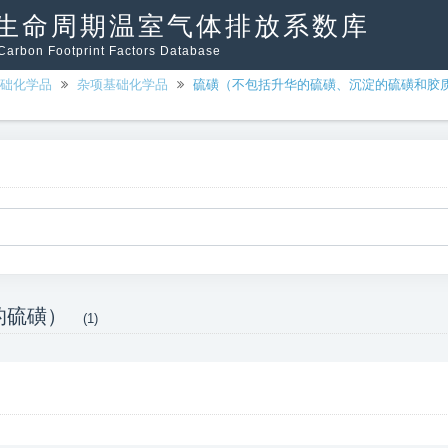
生命周期温室气体排放系数库
arbon Footprint Factors Database
础化学品
杂项基础化学品
硫磺（不包括升华的硫磺、沉淀的硫磺和胶
的硫磺）
(1)