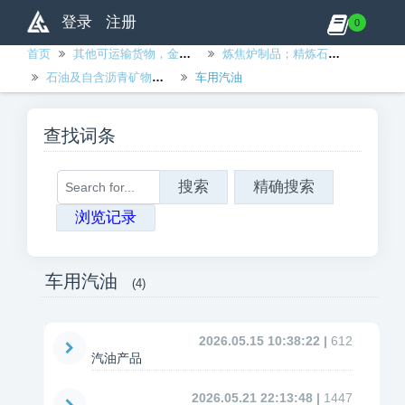
登录
注册
0
首页
其他可运输货物，金属制品、机械和设备除外
炼焦炉制品；精炼石油制品；核燃料
石油及自含沥青矿物中提出的油，原油除外；未另列明的含有70％或70％以上重的石油及自含沥青矿物中提出的油的制品，上述油料是该制品的基础成分
车用汽油
查找词条
搜索
精确搜索
浏览记录
车用汽油
(4)
2026.05.15 10:38:22 |
612
汽油产品
2026.05.21 22:13:48 |
1447