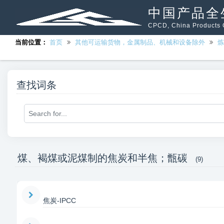
中国产品全
CPCD, China Products C
当前位置：
首页
其他可运输货物，金属制品、机械和设备除外
炼
查找词条
煤、褐煤或泥煤制的焦炭和半焦；甑碳
(9)
焦炭-IPCC