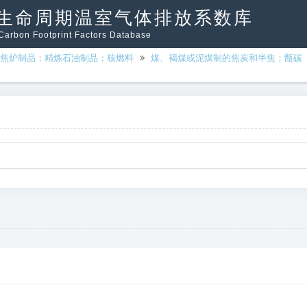
生命周期温室气体排放系数库
arbon Footprint Factors Database
焦炉制品；精炼石油制品；核燃料
煤、褐煤或泥煤制的焦炭和半焦；甑碳