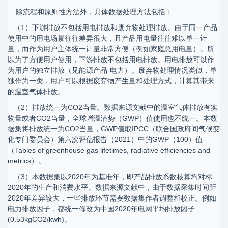
除流程和原则性方法外，具体数据处理方法包括：
（1）下游排放不包括用电排放和废弃物处理排放。由于同一产品
使用中的用电场景往往差异很大，且产品用电量往往难以单一计
量，而作为用户主体统一计量非常方便（例如家庭总用电量）。所
以为了方便用户使用，下游排放不包括用电排放。用电排放可以作
为用户的独立排放（见能源产品-电力）。废弃物处理情况类似，单
独作为一类，用户可以根据废弃物产生量和处理方式，计算其带来
的温室气体排放。
（2）排放统一为CO2当量。数据来源文献中的温室气体排放有实
物量或者CO2当量，全球增温潜势（GWP）值使用也不统一。本数
据集将排放统一为CO2当量，GWP值取IPCC（联合国政府间气候变
化专门委员会）第六次评估报告（2021）中的GWP（100）值
（Tables of greenhouse gas lifetimes, radiative efficiencies and
metrics）。
（3）本数据集以2020年为基准年，即产品排放系数核算均对标
2020年的生产和消费水平。数据来源文献中，由于数据采集时间距
2020年差异较大，一些排放环节需要数据集作者调整和校正。例如
电力排放因子，都统一修改为中国2020年电网平均排放因子
(0.53kgCO2/kwh)。